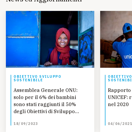
OBIETTIVO SVILUPPO
OBIETTIVO
SOSTENIBILE
SOSTENIBI
Assemblea Generale ONU:
Rapporto 
solo per il 6% dei bambini
UNICEF: r
sono stati raggiunti il 50%
nel 2020
degli Obiettivi di Sviluppo
Sostenibile per l'infanzia
18/09/2023
04/06/202