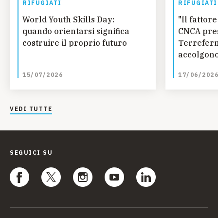
RIFUGIATI
RIFUGIATI
World Youth Skills Day:
"Il fatto
quando orientarsi significa
CNCA pres
costruire il proprio futuro
Terreferm
accolgono
curano
15/07/2026
17/06/202
VEDI TUTTE
SEGUICI SU