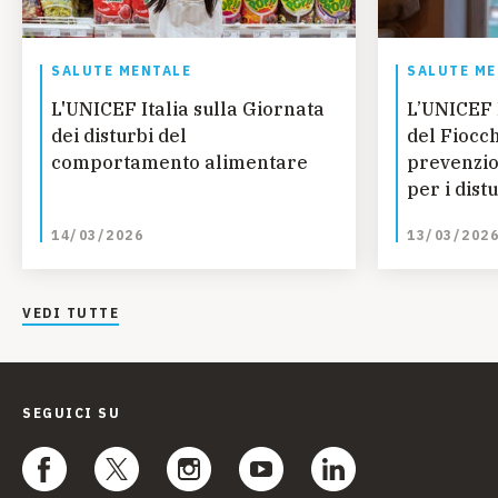
SALUTE MENTALE
SALUTE ME
L'UNICEF Italia sulla Giornata
L’UNICEF I
dei disturbi del
del Fiocch
comportamento alimentare
prevenzio
per i dist
e dell’ali
14/03/2026
13/03/202
minorenn
VEDI TUTTE
SEGUICI SU