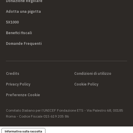
Donazione Regolare
Adotta una pigotta
5X1000
Benefici fiscali
Domande Frequenti
Credits
Condizioni di utilizzo
Privacy Policy
Cookie Policy
Preferenze Cookie
Comitato Italiano per l’UNICEF Fondazione ETS - Via Palestro 68, 00185
Roma - Codice Fiscale 015 619 205 86
Informativa sulla raccolta