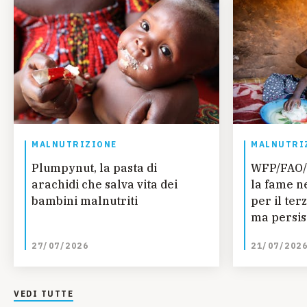
MALNUTRIZIONE
MALNUTRI
Plumpynut, la pasta di
WFP/FAO/
arachidi che salva vita dei
la fame n
bambini malnutriti
per il ter
ma persis
regionali
27/07/2026
21/07/202
ONU
VEDI TUTTE