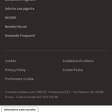
Adotta una pigotta
5X1000
Benefici fiscali
Domande Frequenti
Credits
Condizioni di utilizzo
Privacy Policy
Cookie Policy
Preferenze Cookie
Comitato Italiano per l’UNICEF Fondazione ETS - Via Palestro 68, 00185
Roma - Codice Fiscale 015 619 205 86
Informativa sulla raccolta