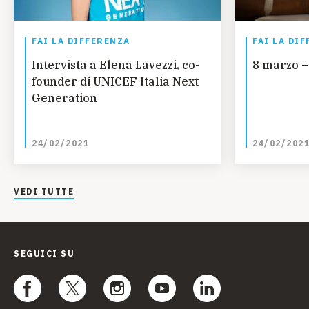
FAI LA DIFFERENZA
FAI LA DI
Intervista a Elena Lavezzi, co-
8 marzo –
founder di UNICEF Italia Next
Generation
24/02/2021
24/02/202
VEDI TUTTE
SEGUICI SU