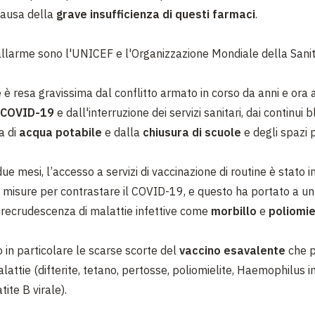
causa della
grave insufficienza di questi farmaci
.
'allarme sono l'UNICEF e l'Organizzazione Mondiale della Sanit
 è resa gravissima dal conflitto armato in corso da anni e ora 
COVID-19
e dall'interruzione dei servizi sanitari, dai continui 
a di
acqua potabile
e dalla
chiusura di scuole
e degli spazi p
due mesi, l’accesso a servizi di vaccinazione di routine è stato i
 misure per contrastare il COVID-19, e questo ha portato a 
di recrudescenza di malattie infettive come
morbillo
e
poliomie
in particolare le scarse scorte del
vaccino esavalente
che 
lattie (difterite, tetano, pertosse, poliomielite, Haemophilus i
tite B virale).