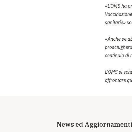
«
L'OMS ha p
Vaccinazione
sanitarie»
so
«
Anche se ab
prosciugheran
centinaia di 
L'OMS si schi
affrontare qu
News ed Aggiornament