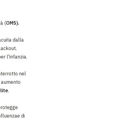
à (
OMS).
acuita dalla
blackout,
er l'infanzia.
nterrotto nel
un aumento
lite
.
protegge
nfluenzae di