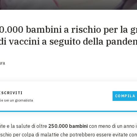
EMERGENZE
GRANDI DONAZIONI
50.000 bambini a rischio per la 
DIVERSI MODI PER DONARE. SCEGLI IL PIÙ
COMODO PER TE
di vaccini a seguito della pande
ura
ISCRIVITI
COMPILA 
Se sei un giornalista
ite e la salute di oltre
250.000 bambini
con meno di un anno 
rischio per colpa di malattie che potrebbero essere evitate co