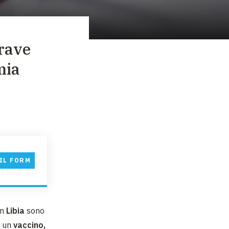
grave
mia
IL FORM
in
Libia
sono
n un
vaccino,