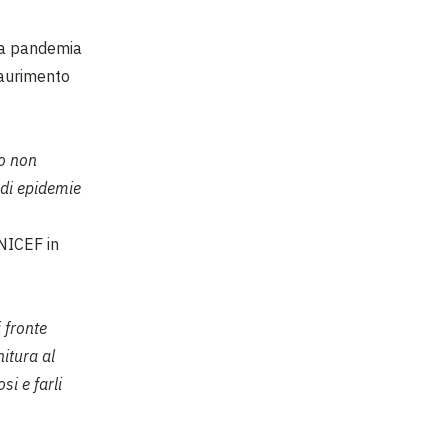
lla pandemia
saurimento
do non
 di epidemie
NICEF in
i fronte
nitura al
si e farli