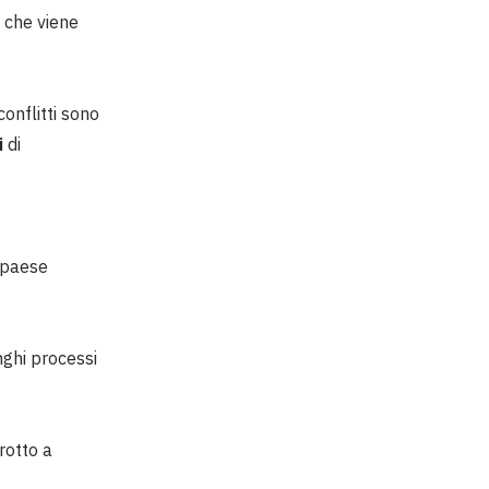
, che viene
conflitti sono
i
di
o paese
unghi processi
rotto a