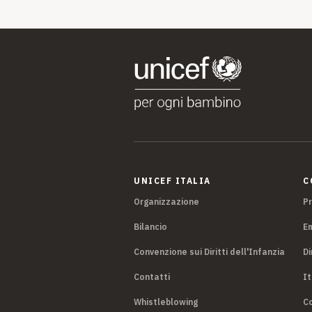
UNICEF ITALIA
C
Organizzazione
P
Bilancio
E
Convenzione sui Diritti dell'Infanzia
Di
Contatti
It
Whistleblowing
Co