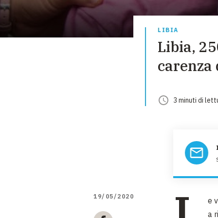
LIBIA
Libia, 2
carenza 
3
minuti
di lett
L
19/05/2020
e v
a 