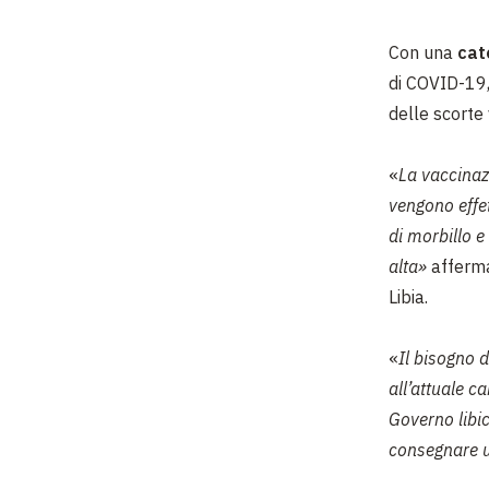
Con una
cat
di COVID-19,
delle scorte
«
La vaccinaz
vengono effet
di morbillo e 
alta»
affer
Libia.
«
Il bisogno d
all’attuale c
Governo libic
consegnare u