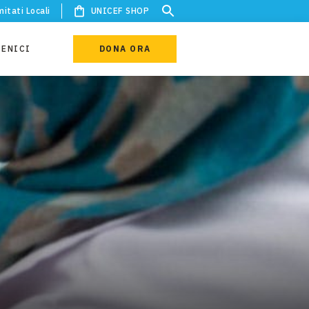
itati Locali
UNICEF SHOP
IENICI
DONA ORA