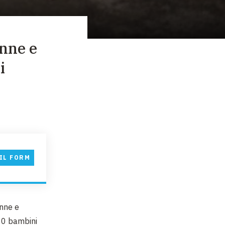
onne e
i
IL FORM
onne e
30 bambini