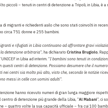
to piccoli – tenuti in centri di detenzione a Tripoli, in Libia, è a 
a di migranti e richiedenti asilo che sono stati coinvolti in recent
no circa 751 donne e 255 bambini.
granti e rifugiati in Libia continuano ad affrontare gravi violazio
ui la detenzione arbitraria
”, ha dichiarato
Cristina Brugiolo
, Rap
’UNICEF in Libia ad interim. “
I bambini sono tenuti in condizion
n questi centri di detenzione. Possiamo desumere che il numero 
i nei centri sia molto più alto, visto che, secondo le notizie ricev
ono messi in celle con uomini adulti
”.
detenzione hanno ricevuto numeri di gran lunga maggiore rispett
 centro di detenzione più grande della Libia, “
Al Mabani
”, ci s
e – quattro volte la sua capacità ufficiale – fra cui 100 bamb