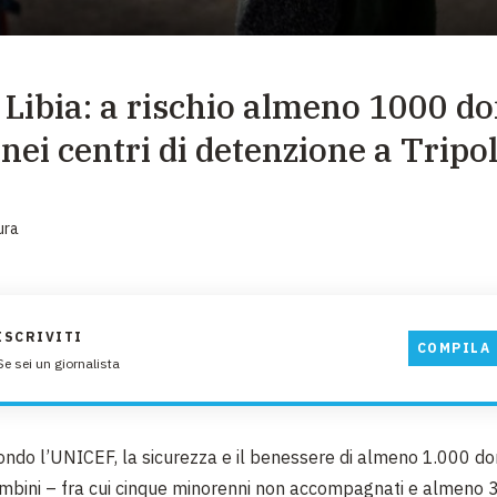
EMERGENZE
GRANDI DONAZIONI
 Libia: a rischio almeno 1000 d
DIVERSI MODI PER DONARE. SCEGLI IL PIÙ
COMODO PER TE
nei centri di detenzione a Tripol
ura
ISCRIVITI
COMPILA 
Se sei un giornalista
ondo l’UNICEF, la sicurezza e il benessere di almeno 1.000 d
mbini – fra cui cinque minorenni non accompagnati e almeno 