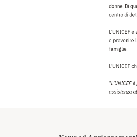
donne. Di qu
centro di de
L'UNICEF e a
e prevenire l
famiglie.
L’UNICEF chie
“
L’UNICEF è p
assistenza al