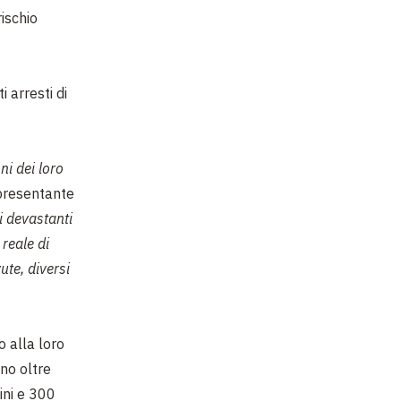
rischio
i arresti di
ni dei loro
presentante
i devastanti
reale di
ute, diversi
o alla loro
ono oltre
ini e 300