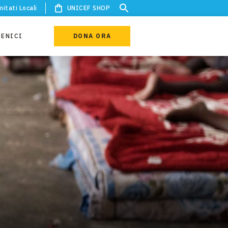
itati Locali
UNICEF SHOP
IENICI
DONA ORA