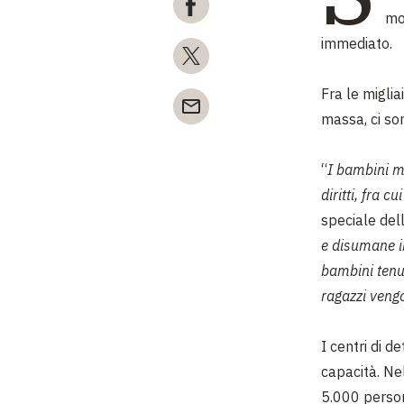
mol
immediato.
Fra le migliai
massa, ci so
“
I bambini mi
diritti, fra c
speciale dell
e disumane i
bambini tenut
ragazzi veng
I centri di 
capacità. Nel
5.000 person