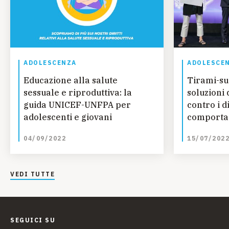
ADOLESCENZA
ADOLESCE
Educazione alla salute
Tirami-su:
sessuale e riproduttiva: la
soluzioni 
guida UNICEF-UNFPA per
contro i d
adolescenti e giovani
comporta
04/09/2022
15/07/202
VEDI TUTTE
SEGUICI SU