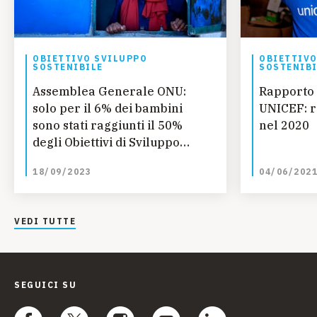
OBIETTIVO SVILUPPO
OBIETTIVO
SOSTENIBILE
SOSTENIBI
Assemblea Generale ONU:
Rapporto 
solo per il 6% dei bambini
UNICEF: r
sono stati raggiunti il 50%
nel 2020
degli Obiettivi di Sviluppo
Sostenibile per l'infanzia
18/09/2023
04/06/202
VEDI TUTTE
SEGUICI SU