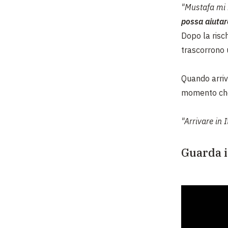
"
Mustafa mi 
possa aiutar
Dopo la risc
trascorrono u
Quando arri
momento che
"Arrivare in 
Guarda i