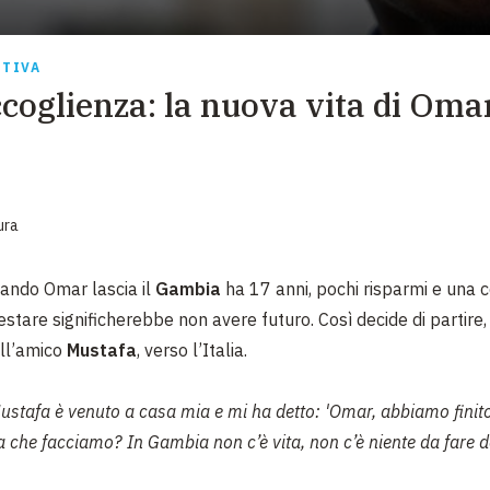
EMERGENZE
GRANDI DONAZIONI
ITIVA
ccoglienza: la nuova vita di Oma
DIVERSI MODI PER DONARE. SCEGLI IL PIÙ
COMODO PER TE
ura
ando Omar lascia il
Gambia
ha 17 anni, pochi risparmi e una 
estare significherebbe non avere futuro. Così decide di partire,
ll’amico
Mustafa
, verso l’Italia.
ustafa è venuto a casa mia e mi ha detto: '
Omar, abbiamo finito
a che facciamo? In Gambia non c’è vita, non c’è niente da fare 