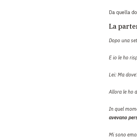
Da quella do
La parte
Dopo una set
E io le ho ris
Lei:
Ma dove?
Allora le ho 
In quel mome
avevano pers
M
i sono emoz