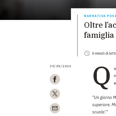
NARRATIVA POS
Oltre l’a
famiglia
6
minuti
di lett
Q
29/05/2026
u
r
a
"Un giorno M
superiore. M
scuola'."