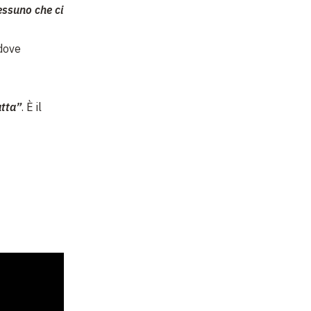
essuno che ci
 dove
tta”
. È il