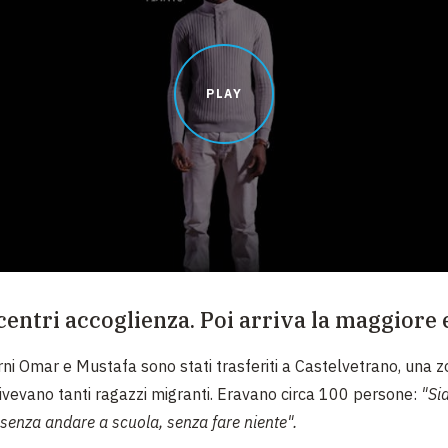
PLAY
 centri accoglienza. Poi arriva la maggiore 
rni
Omar e Mustafa sono stati trasferiti a Castelvetrano, una z
vevano tanti ragazzi migranti.
Eravano circa 100 persone:
"Sia
 senza andare a scuola, senza fare niente".