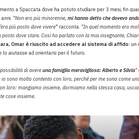
rimento a
Spaccata dove ha potuto studiare per 3 mesi, fin qu
 anni.
"Non ero più minorenne,
mi hanno detto che
dovevo anda
’era più posto dove vivere
" racconta.
"
In quel momento ero mol
 posto dove stare.
Così ho parlato con la mia insegnante, Chiar
iara, Omar è riuscito ad
accedere al sistema di affido
:
un 
lo aiutasse ad orientarsi per il futuro.
possibilità di avere
una famiglia meravigliosa: Alberto e Silvia
"
e io sono molto contento con loro, perché per me sono come un
con loro: mangiamo insieme, dormiamo nella stessa casa, usci
te cose insieme.