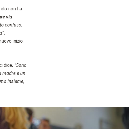
ando non ha
re via
to confuso,
a"
.
nuovo inizio,
ci dice.
"
Sono
a madre e un
amo insieme,