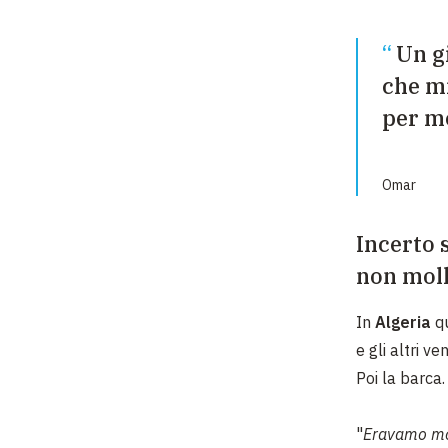
Un g
che mi
per me
Omar
Incerto 
non mol
In
Algeria
q
e gli altri v
Poi la barca.
"
Eravamo mol