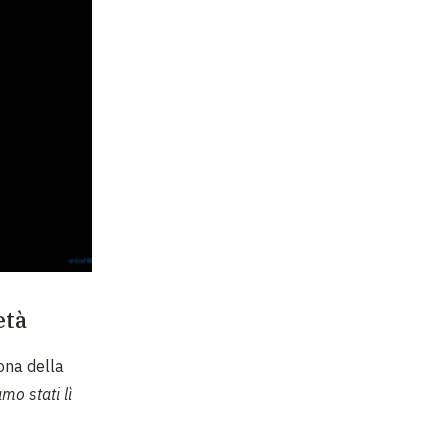
età
ona della
mo stati lì