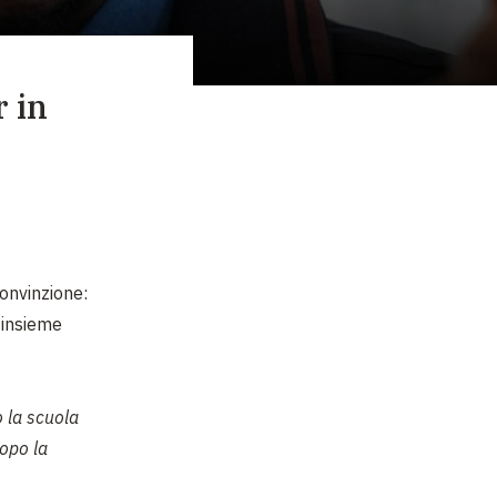
r in
convinzione:
 insieme
 la scuola
dopo la