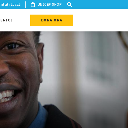
itati Locali
UNICEF SHOP
IENICI
DONA ORA