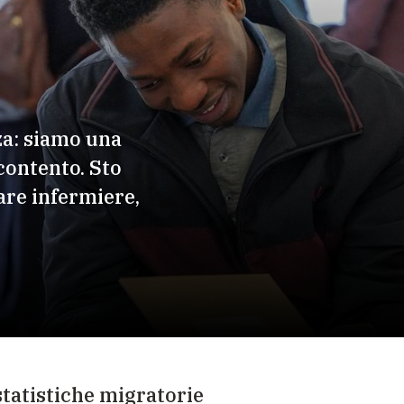
za: siamo una
contento. Sto
are infermiere,
 statistiche migratorie