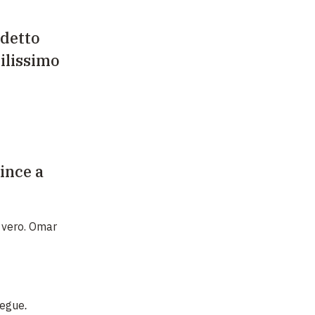
 detto
cilissimo
ince a
 vero. Omar
segue
.