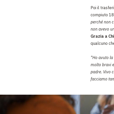
Poi il trasfe
compiuto 18
perché non c
non avevo un
Grazia a Ch
qualcuno che 
"Ho avuto la 
molto bravi 
padre.
Vivo 
facciamo tan