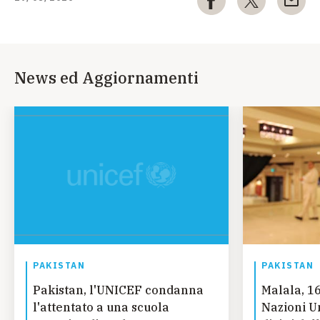
News ed Aggiornamenti
PAKISTAN
PAKISTAN
Pakistan, l'UNICEF condanna
Malala, 1
l'attentato a una scuola
Nazioni Un