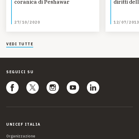
coranica di Peshawar
diritti de
27/10/2020
12/07/201
VEDI TUTTE
SEGUICI SU
UNICEF ITALIA
Organizzazione