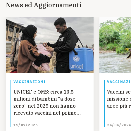
News ed Aggiornamenti
VACCINAZIONI
VACCINAZ
UNICEF e OMS: circa 13,5
Vaccini se
milioni di bambini “a dose
missione 
zero” nel 2025 non hanno
aree più 
ricevuto vaccini nel primo
anno di vita, quasi 750.000 in
15/07/2026
24/04/202
meno rispetto al 2025