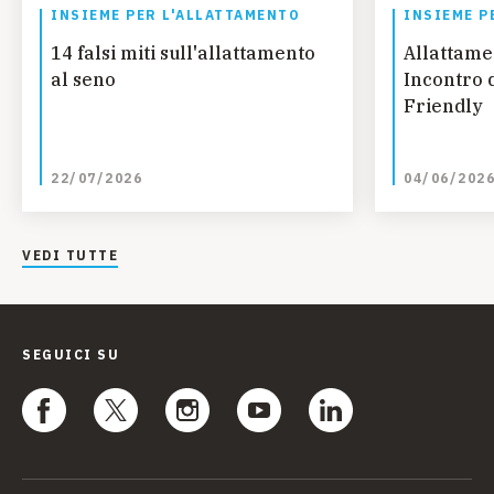
INSIEME PER L'ALLATTAMENTO
INSIEME P
14 falsi miti sull'allattamento
Allattamen
al seno
Incontro 
Friendly
22/07/2026
04/06/202
VEDI TUTTE
SEGUICI SU