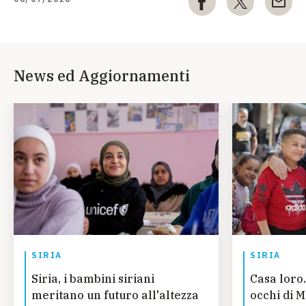
News ed Aggiornamenti
SIRIA
SIRIA
Siria, i bambini siriani
Casa loro.
meritano un futuro all'altezza
occhi di 