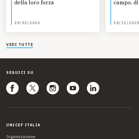
della loro forza
campo, di 
20/02/2026
18/11/202
VEDI TUTTE
SEGUICI SU
UNICEF ITALIA
Organizzazione