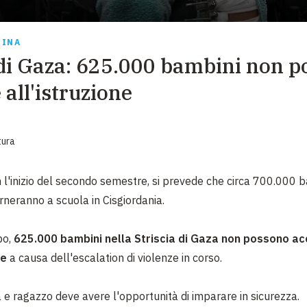
EMERGENZE
GRANDI DONAZIONI
TINA
 di Gaza: 625.000 bambini non 
DIVERSI MODI PER DONARE. SCEGLI IL PIÙ
COMODO PER TE
 all'istruzione
tura
 l'inizio del secondo semestre, si prevede che circa 700.000 
rneranno a scuola in Cisgiordania.
po,
625.000 bambini nella Striscia di Gaza non possono a
ne
a causa dell'escalation di violenze in corso.
 e ragazzo deve avere l'opportunità di imparare in sicurezza.