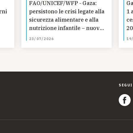
i
FAO/UNICEF/WFP - Gaza:
Gaza, 265 ba
rni
persistono le crisi legate alla
1 
sicurezza alimentare e alla
ce
nutrizione infantile – nuova
20
analisi IPC
23/07/2026
19
SEGUI