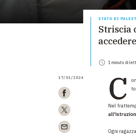
STATO DI PALES
Striscia
accedere
1
minuto
di let
C
17/01/2024
on
to
Nel frattem
all'istruzio
Ogni ragazza