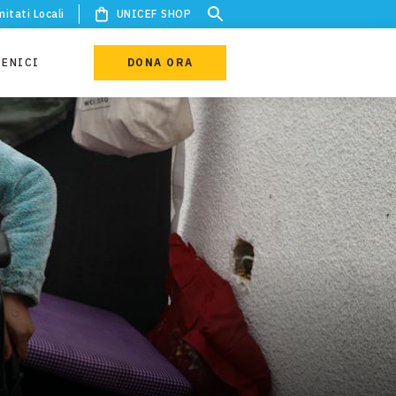
itati Locali
UNICEF SHOP
IENICI
DONA ORA