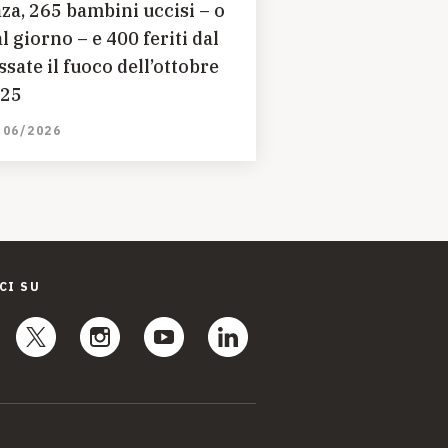
mbini uccisi – o
al giorno – e 400 feriti dal
ssate il fuoco dell’ottobre
25
/06/2026
CI SU