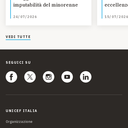
imputabilità del minorenne
eccellenze
talento, 
24/07/2026
15/07/202
VEDI TUTTE
SEGUICI SU
UNICEF ITALIA
Organizzazione