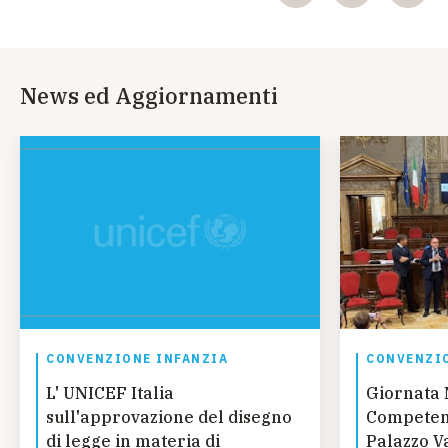
News ed Aggiornamenti
CONVENZIONE INFANZIA
CONVENZIO
L' UNICEF Italia
Giornata 
sull'approvazione del disegno
Competenz
di legge in materia di
Palazzo Va