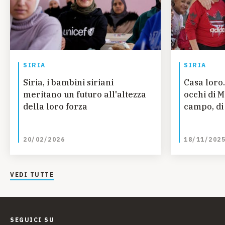
SIRIA
SIRIA
Siria, i bambini siriani
Casa loro.
meritano un futuro all'altezza
occhi di 
della loro forza
campo, di 
20/02/2026
18/11/202
VEDI TUTTE
SEGUICI SU