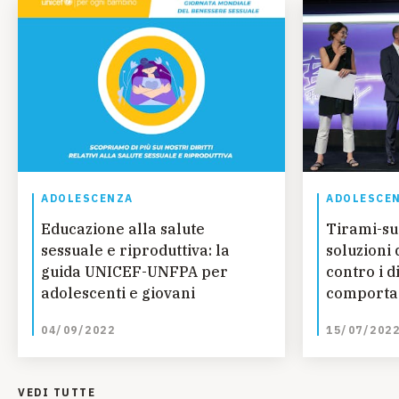
ADOLESCENZA
ADOLESCE
Educazione alla salute
Tirami-su:
sessuale e riproduttiva: la
soluzioni 
guida UNICEF-UNFPA per
contro i d
adolescenti e giovani
comporta
04/09/2022
15/07/202
VEDI TUTTE