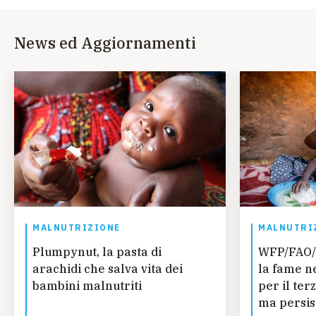
News ed Aggiornamenti
MALNUTRIZIONE
MALNUTRI
Plumpynut, la pasta di
WFP/FAO/
arachidi che salva vita dei
la fame n
bambini malnutriti
per il ter
ma persis