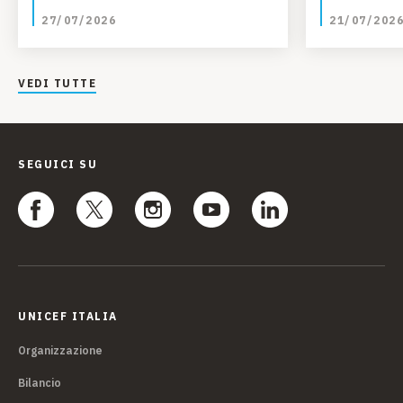
regionali
27/07/2026
21/07/202
ONU
VEDI TUTTE
SEGUICI SU
UNICEF ITALIA
Organizzazione
Bilancio