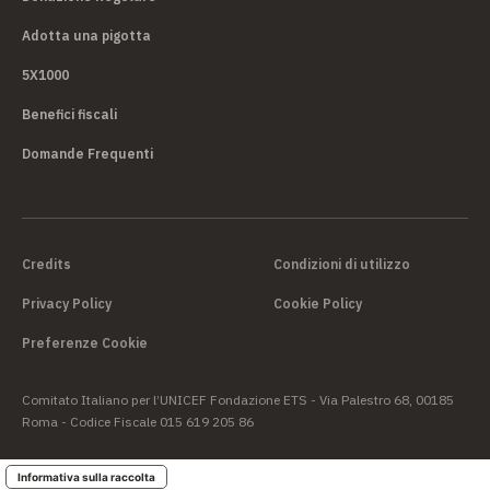
Adotta una pigotta
5X1000
Benefici fiscali
Domande Frequenti
Credits
Condizioni di utilizzo
Privacy Policy
Cookie Policy
Preferenze Cookie
Comitato Italiano per l’UNICEF Fondazione ETS - Via Palestro 68, 00185
Roma - Codice Fiscale 015 619 205 86
Informativa sulla raccolta