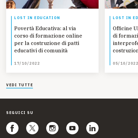
LOST IN EDUCATION
LOST IN E
Povertà Educativa: al via
Officine U
corso di formazione online
di formaz
per la costruzione di patti
interprof
educativi di comunità
costruzion
di comuni
17/10/2022
05/10/202
VEDI TUTTE
SEGUICI SU