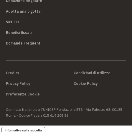
Donazione Regolare
Adotta una pigotta
5X1000
Benefici fiscali
Domande Frequenti
Credits
Condizioni di utilizzo
Privacy Policy
Cookie Policy
Preferenze Cookie
Comitato Italiano per l’UNICEF Fondazione ETS - Via Palestro 68, 00185
Roma - Codice Fiscale 015 619 205 86
Informativa sulla raccolta