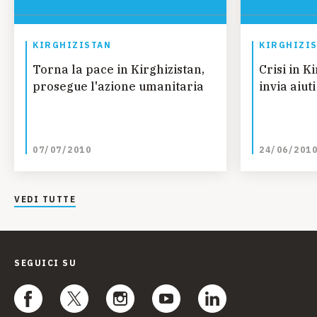
KIRGHIZISTAN
KIRGHIZI
Torna la pace in Kirghizistan,
Crisi in K
prosegue l'azione umanitaria
invia aiut
07/07/2010
24/06/201
VEDI TUTTE
SEGUICI SU