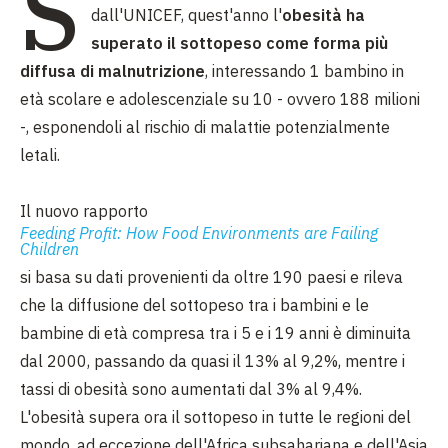
S
dall'UNICEF, quest'anno l'
obesità ha
superato il sottopeso come forma più
diffusa di malnutrizione
, interessando 1 bambino in
età scolare e adolescenziale su 10 - ovvero 188 milioni
-, esponendoli al rischio di malattie potenzialmente
letali.
Il nuovo rapporto
Feeding Profit: How Food Environments are Failing
Children
si basa su dati provenienti da oltre 190 paesi e rileva
che la diffusione del sottopeso tra i bambini e le
bambine di età compresa tra i 5 e i 19 anni è diminuita
dal 2000, passando da quasi il 13% al 9,2%, mentre i
tassi di obesità sono aumentati dal 3% al 9,4%.
L'obesità supera ora il sottopeso in tutte le regioni del
mondo, ad eccezione dell'Africa subsahariana e dell'Asia