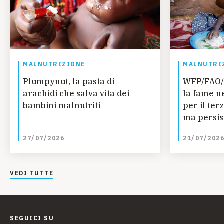
MALNUTRIZIONE
MALNUTRI
Plumpynut, la pasta di
WFP/FAO/
arachidi che salva vita dei
la fame n
bambini malnutriti
per il ter
ma persis
regionali
27/07/2026
21/07/202
ONU
VEDI TUTTE
SEGUICI SU