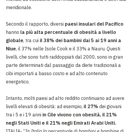
meridionale.
Secondo il rapporto, diversi
paesi insulari del Pacifico
hanno
la più alta percentuale di obesità a livello
globale
, tra cui
il 38% dei bambini dai 5 ai 19 anni a
Niue
, il 37% nelle Isole Cook e il 33% a Nauru. Questi
livelli, che sono tutti raddoppiati dal 2000, sono in gran
parte determinati dal passaggio da diete tradizionali a
cibi importati a basso costo e ad alto contenuto
energetico.
Intanto, molti paesi ad alto reddito continuano ad avere
livelli elevati di obesità: ad esempio,
il 27%
dei giovani
tra i 5 e i 19 anni
in Cile vivono con obesità, il 21%
negli Stati Uniti e il 21% negli Emirati Arabi Uniti.
ITALIA- “
In Italia la percentuale di bambini e bambine di