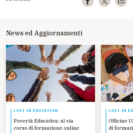
News ed Aggiornamenti
LOST IN EDUCATION
LOST IN E
Povertà Educativa: al via
Officine U
corso di formazione online
di formaz