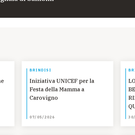
BRINDISI
BR
ne
Iniziativa UNICEF per la
LO
Festa della Mamma a
B
Carovigno
R
Q
07/05/2026
30