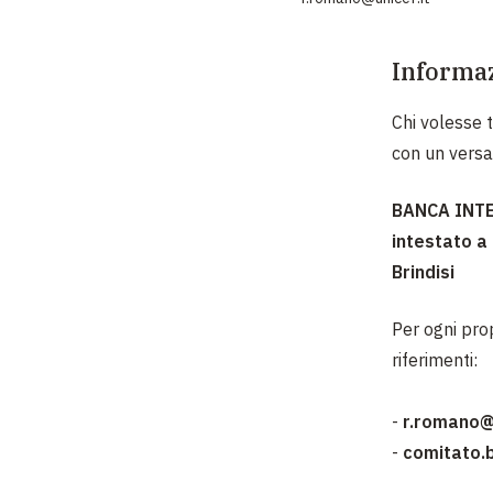
Informaz
Chi volesse 
con un vers
BANCA INTE
intestato a
Brindisi
Per ogni prop
riferimenti:
-
r.romano@u
-
comitato.b