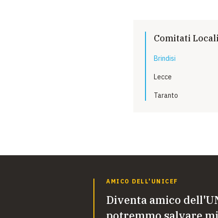
Comitati Local
Brindisi
Lecce
Taranto
AMICO DELL'UNICEF
Diventa amico dell'U
potremmo salvare mig