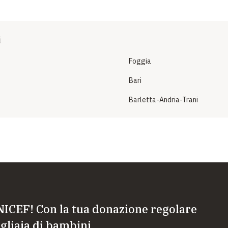
i
Foggia
Bari
Barletta-Andria-Trani
NICEF! Con la tua donazione regolare
liaia di bambini