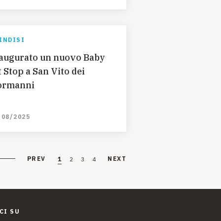
INDISI
augurato un nuovo Baby
t Stop a San Vito dei
ormanni
/08/2025
PREV
NEXT
1
2
3
4
CI SU