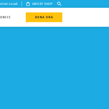
itati Locali
UNICEF SHOP
IENICI
DONA ORA