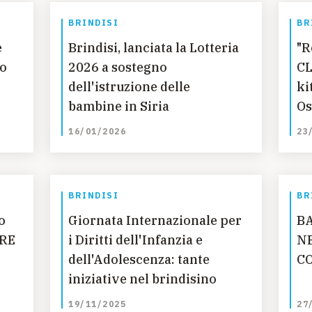
BRINDISI
BR
e
Brindisi, lanciata la Lotteria
"R
do
2026 a sostegno
CL
dell'istruzione delle
ki
bambine in Siria
Os
16/01/2026
23
BRINDISI
BR
o
Giornata Internazionale per
BA
TRE
i Diritti dell'Infanzia e
NE
dell'Adolescenza: tante
C
iniziative nel brindisino
19/11/2025
27