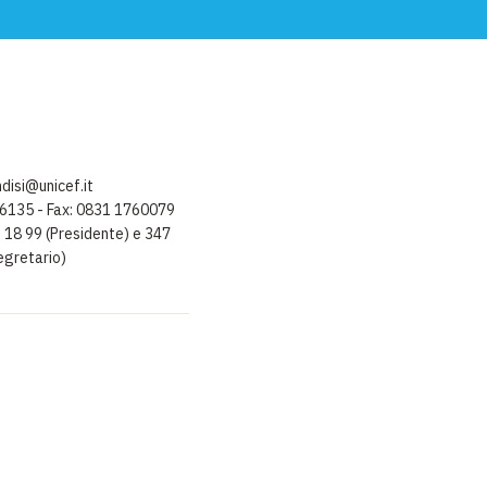
disi@unicef.it
86135 - Fax: 0831 1760079
9 18 99 (Presidente) e 347
egretario)