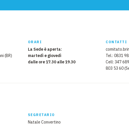
EMERGENZE
GRANDI DONAZIONI
DIVERSI MODI PER DONARE. SCEGLI IL PIÙ
COMODO PER TE
ORARI
CONTATTI
La Sede è aperta:
comitato.brin
ni (BR)
martedì e giovedì
Tel.: 0831 9
dalle ore 17.30 alle 19.30
Cell: 347 68
803 53 60 (S
SEGRETARIO
Natale Convertino