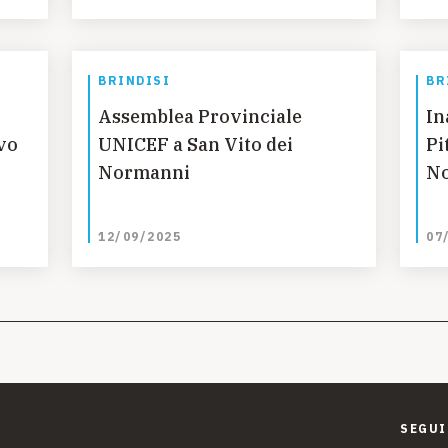
BRINDISI
BR
Assemblea Provinciale
In
vo
UNICEF a San Vito dei
Pi
Normanni
N
12/09/2025
07
SEGUI