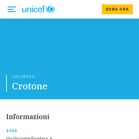
DONA ORA
CALABRIA
Crotone
Informazioni
SEDE
Via Visconte Frontera, 6