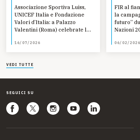
Associazione Sportiva Luiss,
FIR al fi
UNICEF Italia e Fondazione
la campag
Valori d’Italia: a Palazzo
futuro” d
Valentini (Roma) celebrate le
Nazioni 2
nuove eccellenze dello sport
16/07/2026
06/02/202
VEDI TUTTE
SEGUICI SU